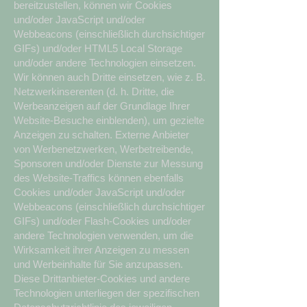
bereitzustellen, können wir Cookies
und/oder JavaScript und/oder
Webbeacons (einschließlich durchsichtiger
GIFs) und/oder HTML5 Local Storage
und/oder andere Technologien einsetzen.
Wir können auch Dritte einsetzen, wie z. B.
Netzwerkinserenten (d. h. Dritte, die
Werbeanzeigen auf der Grundlage Ihrer
Website-Besuche einblenden), um gezielte
Anzeigen zu schalten. Externe Anbieter
von Werbenetzwerken, Werbetreibende,
Sponsoren und/oder Dienste zur Messung
des Website-Traffics können ebenfalls
Cookies und/oder JavaScript und/oder
Webbeacons (einschließlich durchsichtiger
GIFs) und/oder Flash-Cookies und/oder
andere Technologien verwenden, um die
Wirksamkeit ihrer Anzeigen zu messen
und Werbeinhalte für Sie anzupassen.
Diese Drittanbieter-Cookies und andere
Technologien unterliegen der spezifischen