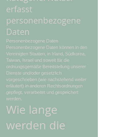
erfasst
personenbezogene
Daten
Personenbezogene Daten
Personenbezogene Daten können in den
Vereinigten Staaten, in Irland, Südkorea,
Taiwan, Israel und soweit für die
ordnungsgemäße Bereitstellung unserer
Dienste und/oder gesetzlich
vorgeschrieben (wie nachstehend weiter
erläutert) in anderen Rechtsordnungen
gepflegt, verarbeitet und gespeichert
werden.
Wie lange
werden die