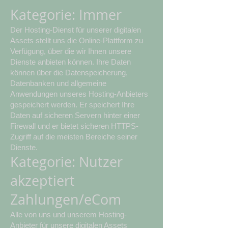
Kategorie: Immer
Der Hosting-Dienst für unserer digitalen
Assets stellt uns die Online-Plattform zu
Verfügung, über die wir Ihnen unsere
Dienste anbieten können. Ihre Daten
können über die Datenspeicherung,
Datenbanken und allgemeine
Anwendungen unseres Hosting-Anbieters
gespeichert werden. Er speichert Ihre
Daten auf sicheren Servern hinter einer
Firewall und er bietet sicheren HTTPS-
Zugriff auf die meisten Bereiche seiner
Dienste.
Kategorie: Nutzer
akzeptiert
Zahlungen/eCom
Alle von uns und unserem Hosting-
Anbieter für unsere digitalen Assets