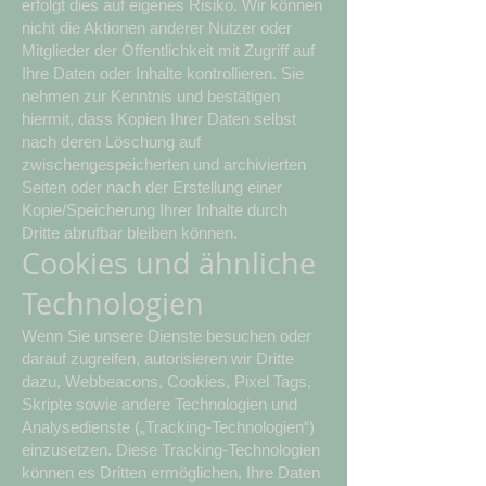
erfolgt dies auf eigenes Risiko. Wir können
nicht die Aktionen anderer Nutzer oder
Mitglieder der Öffentlichkeit mit Zugriff auf
Ihre Daten oder Inhalte kontrollieren. Sie
nehmen zur Kenntnis und bestätigen
hiermit, dass Kopien Ihrer Daten selbst
nach deren Löschung auf
zwischengespeicherten und archivierten
Seiten oder nach der Erstellung einer
Kopie/Speicherung Ihrer Inhalte durch
Dritte abrufbar bleiben können.
Cookies und ähnliche
Technologien
Wenn Sie unsere Dienste besuchen oder
darauf zugreifen, autorisieren wir Dritte
dazu, Webbeacons, Cookies, Pixel Tags,
Skripte sowie andere Technologien und
Analysedienste („Tracking-Technologien“)
einzusetzen. Diese Tracking-Technologien
können es Dritten ermöglichen, Ihre Daten