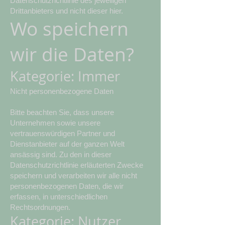
Datenschutzrichtlinie des jeweiligen
Drittanbieters und nicht dieser hier.
Wo speichern
wir die Daten?
Kategorie: Immer
Nicht personenbezogene Daten
Bitte beachten Sie, dass unsere
Unternehmen sowie unsere
vertrauenswürdigen Partner und
Dienstanbieter auf der ganzen Welt
ansässig sind. Zu den in dieser
Datenschutzrichtlinie erläuterten Zwecke
speichern und verarbeiten wir alle nicht
personenbezogenen Daten, die wir
erfassen, in unterschiedlichen
Rechtsordnungen.
Kategorie: Nutzer