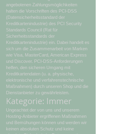
angebotenen Zahlungsmöglichkeiten
halten die Vorschriften des PCI-DSS
(Datensicherheitsstandard der
Kreditkartenindustrie) des PCI Security
Standards Council (Rat für
Sicherheitsstandards der
Kreditkartenindustrie) ein. Dabei handelt es
sich um die Zusammenarbeit von Marken
wie Visa, MasterCard, American Express
und Discover. PCI-DSS-Anforderungen
helfen, den sicheren Umgang mit
Kreditkartendaten (u. a. physische,
elektronische und verfahrenstechnische
Maßnahmen) durch unseren Shop und die
Dienstanbieter zu gewährleisten.
Kategorie: Immer
Ungeachtet der von uns und unserem
Hosting-Anbieter ergriffenen Maßnahmen
und Bemühungen können und werden wir
keinen absoluten Schutz und keine