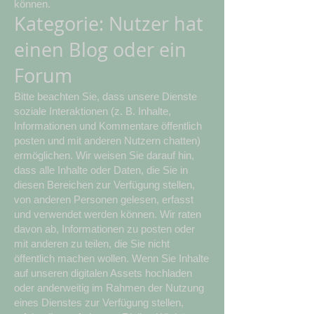
können.
Kategorie: Nutzer hat
einen Blog oder ein
Forum
Bitte beachten Sie, dass unsere Dienste
soziale Interaktionen (z. B. Inhalte,
Informationen und Kommentare öffentlich
posten und mit anderen Nutzern chatten)
ermöglichen. Wir weisen Sie darauf hin,
dass alle Inhalte oder Daten, die Sie in
diesen Bereichen zur Verfügung stellen,
von anderen Personen gelesen, erfasst
und verwendet werden können. Wir raten
davon ab, Informationen zu posten oder
mit anderen zu teilen, die Sie nicht
öffentlich machen wollen. Wenn Sie Inhalte
auf unseren digitalen Assets hochladen
oder anderweitig im Rahmen der Nutzung
eines Dienstes zur Verfügung stellen,