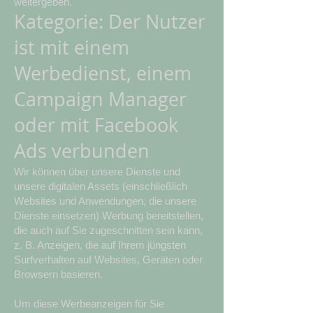
weitergeben.
Kategorie: Der Nutzer
ist mit einem
Werbedienst, einem
Campaign Manager
oder mit Facebook
Ads verbunden
Wir können über unsere Dienste und
unsere digitalen Assets (einschließlich
Websites und Anwendungen, die unsere
Dienste einsetzen) Werbung bereitstellen,
die auch auf Sie zugeschnitten sein kann,
z. B. Anzeigen, die auf Ihrem jüngsten
Surfverhalten auf Websites, Geräten oder
Browsern basieren.
Um diese Werbeanzeigen für Sie