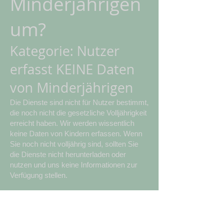
Minderjährigen
um?
Kategorie: Nutzer
erfasst KEINE Daten
von Minderjährigen
Die Dienste sind nicht für Nutzer bestimmt,
die noch nicht die gesetzliche Volljährigkeit
erreicht haben. Wir werden wissentlich
keine Daten von Kindern erfassen. Wenn
Sie noch nicht volljährig sind, sollten Sie
die Dienste nicht herunterladen oder
nutzen und uns keine Informationen zur
Verfügung stellen.
Wir behalten uns das Recht vor, jederzeit
einen Altersnachweis zu verlangen, damit
wir überprüfen können, ob Minderjährige