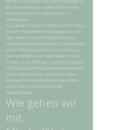
absolute Sicherheit der Daten garantieren,
die Sie hochladen, veröffentlichen oder
anderweitig an uns oder andere
weitergeben.
Aus diesem Grund möchten wir Sie bitten,
sichere Passwörter festzulegen und uns
oder anderen nach Möglichkeit keine
vertraulichen Informationen zu übermitteln,
deren Offenlegung Ihnen Ihrer Meinung
nach erheblich bzw. nachhaltig schaden
könnte. Da E-Mail und Instant Messaging
nicht als sichere Kommunikationsformen
gelten, bitten wir Sie außerdem, keine
vertraulichen Informationen über einen
dieser Kommunikationskanäle
weiterzugeben.
Wie gehen wir
mit