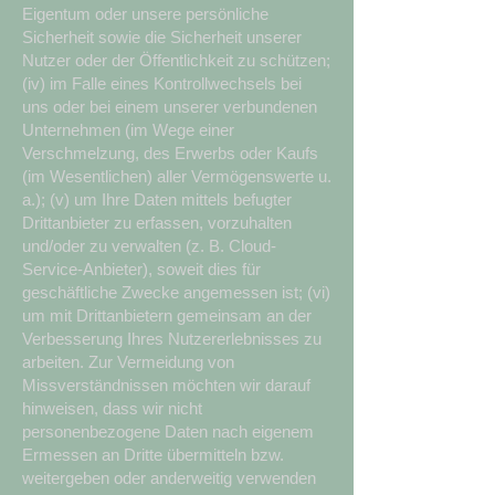
Eigentum oder unsere persönliche
Sicherheit sowie die Sicherheit unserer
Nutzer oder der Öffentlichkeit zu schützen;
(iv) im Falle eines Kontrollwechsels bei
uns oder bei einem unserer verbundenen
Unternehmen (im Wege einer
Verschmelzung, des Erwerbs oder Kaufs
(im Wesentlichen) aller Vermögenswerte u.
a.); (v) um Ihre Daten mittels befugter
Drittanbieter zu erfassen, vorzuhalten
und/oder zu verwalten (z. B. Cloud-
Service-Anbieter), soweit dies für
geschäftliche Zwecke angemessen ist; (vi)
um mit Drittanbietern gemeinsam an der
Verbesserung Ihres Nutzererlebnisses zu
arbeiten. Zur Vermeidung von
Missverständnissen möchten wir darauf
hinweisen, dass wir nicht
personenbezogene Daten nach eigenem
Ermessen an Dritte übermitteln bzw.
weitergeben oder anderweitig verwenden