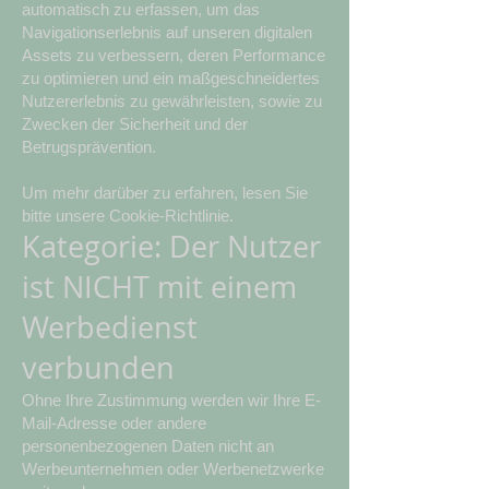
automatisch zu erfassen, um das
Navigationserlebnis auf unseren digitalen
Assets zu verbessern, deren Performance
zu optimieren und ein maßgeschneidertes
Nutzererlebnis zu gewährleisten, sowie zu
Zwecken der Sicherheit und der
Betrugsprävention.
Um mehr darüber zu erfahren, lesen Sie
bitte unsere Cookie-Richtlinie.
Kategorie: Der Nutzer
ist NICHT mit einem
Werbedienst
verbunden
Ohne Ihre Zustimmung werden wir Ihre E-
Mail-Adresse oder andere
personenbezogenen Daten nicht an
Werbeunternehmen oder Werbenetzwerke