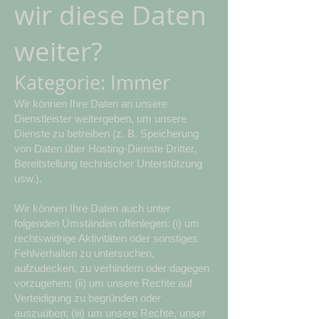
wir diese Daten
weiter?
Kategorie: Immer
Wir können Ihre Daten an unsere
Dienstleister weitergeben, um unsere
Dienste zu betreiben (z. B. Speicherung
von Daten über Hosting-Dienste Dritter,
Bereitstellung technischer Unterstützung
usw.).
Wir können Ihre Daten auch unter
folgenden Umständen offenlegen: (i) um
rechtswidrige Aktivitäten oder sonstiges
Fehlverhalten zu untersuchen,
aufzudecken, zu verhindern oder dagegen
vorzugehen; (ii) um unsere Rechte auf
Verteidigung zu begründen oder
auszuüben; (iii) um unsere Rechte, unser