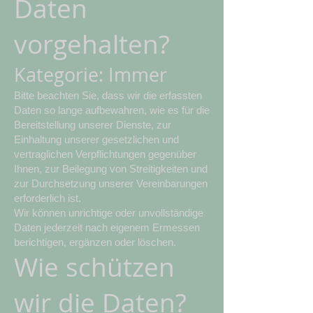
Daten
vorgehalten?
Kategorie: Immer
Bitte beachten Sie, dass wir die erfassten
Daten so lange aufbewahren, wie es für die
Bereitstellung unserer Dienste, zur
Einhaltung unserer gesetzlichen und
vertraglichen Verpflichtungen gegenüber
Ihnen, zur Beilegung von Streitigkeiten und
zur Durchsetzung unserer Vereinbarungen
erforderlich ist.
Wir können unrichtige oder unvollständige
Daten jederzeit nach eigenem Ermessen
berichtigen, ergänzen oder löschen.
Wie schützen
wir die Daten?