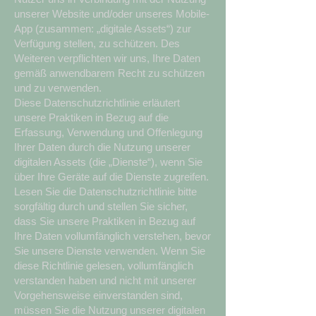
unserer Website und/oder unseres Mobile-
App (zusammen: „digitale Assets“) zur
Verfügung stellen, zu schützen. Des
Weiteren verpflichten wir uns, Ihre Daten
gemäß anwendbarem Recht zu schützen
und zu verwenden.
Diese Datenschutzrichtlinie erläutert
unsere Praktiken in Bezug auf die
Erfassung, Verwendung und Offenlegung
Ihrer Daten durch die Nutzung unserer
digitalen Assets (die „Dienste“), wenn Sie
über Ihre Geräte auf die Dienste zugreifen.
Lesen Sie die Datenschutzrichtlinie bitte
sorgfältig durch und stellen Sie sicher,
dass Sie unsere Praktiken in Bezug auf
Ihre Daten vollumfänglich verstehen, bevor
Sie unsere Dienste verwenden. Wenn Sie
diese Richtlinie gelesen, vollumfänglich
verstanden haben und nicht mit unserer
Vorgehensweise einverstanden sind,
müssen Sie die Nutzung unserer digitalen